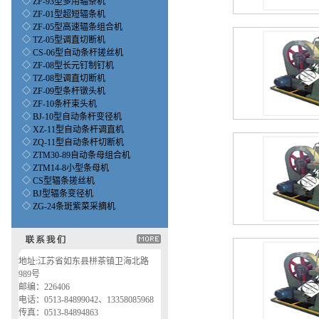
◇
ZF-93型多用辐条机
◇
ZF-01型超短辐条机
◇
ZF-05型高速辐条组合机
◇
TZ-05型调直切断机
◇
CS-06型自动条杆搓丝机
◇
ZF-08型长元钉制钉机
◇
TZ-08型调直切断机
◇
ZF-09型条杆镦头机
◇
ZF-10条杆束头机
◇
BJ-10型自动条杆变径机
◇
XZ-11型自动条杆调直机
◇
ZQ-11型自动条杆切断机
◇
ZTM30-89自动条母组合机
◇
ZTM14-8小型条母机
◇
CS型辐条搓丝机
◇
BJ型辐条变径机
◇
ZG-24条斑紫菜采摘机
地址:江苏省如东县栟茶镇卫海北路
989号
邮编：226406
电话：0513-84899042、13358085968
传真：0513-84894863